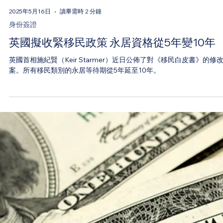
2025年5月16日
讀畢需時 2 分鐘
身份簽證