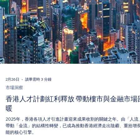
2月26日
讀畢需時 3 分鐘