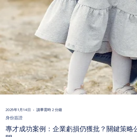
2025年1月14日
讀畢需時 2 分鐘
身份簽證