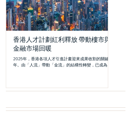
香港人才計劃紅利釋放 帶動樓市與
金融市場回暖
2025年，香港各項人才引進計畫迎來成果收割的關鍵之
年。由「人流」帶動「金流」的結構性轉變，已成為推
動香港經濟走出陰霾、重拾增長動能的核心引擎。
近期活動