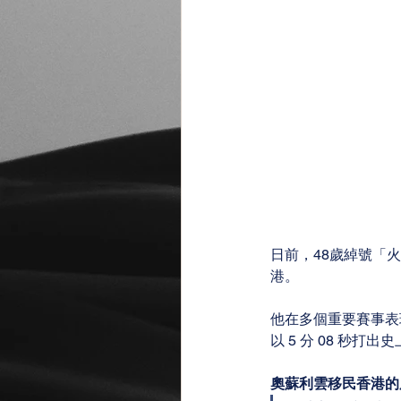
日前，48歲綽號「火箭
港。
他在多個重要賽事表
以 5 分 08 秒
奧蘇利雲移民香港的