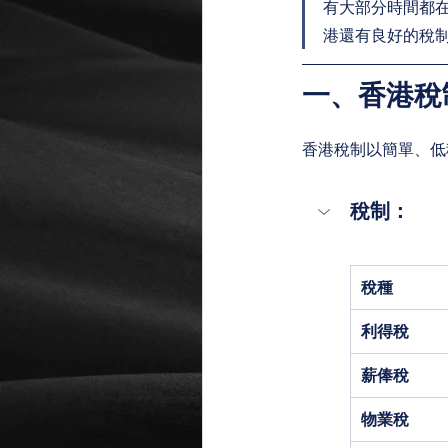
有大部分時間都
港還有良好的稅
一、
香港稅
香港稅制以簡單、低
稅制：
稅種
利得稅
薪俸稅
物業稅