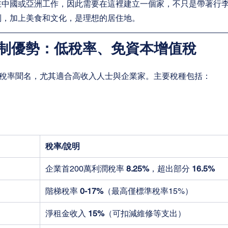
在中國或亞洲工作，因此需要在這裡建立一個家，不只是帶著行
制，加上美食和文化，是理想的居住地。
制優勢：低稅率、免資本增值稅
稅率聞名，尤其適合高收入人士與企業家。主要稅種包括：
稅率/說明
企業首200萬利潤稅率 
8.25%
，超出部分 
16.5%
階梯稅率 
0-17%
（最高僅標準稅率15%）
淨租金收入 
15%
（可扣減維修等支出）