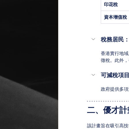
印花稅
資本增值稅
稅務居民
香港實行地域
徵稅。此外，
可減稅項
政府提供多項
二、優才計
該計畫旨在吸引高技