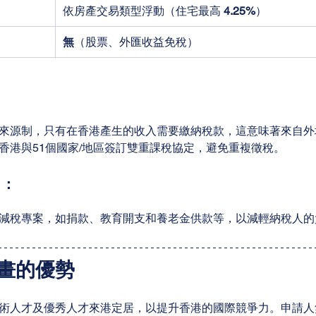
依房產交易類型浮動（住宅最高 
4.25%
）
無
（股票、外匯收益免稅）
：
來源制，只有在香港產生的收入需要繳納稅款，這意味著來自外
香港與51個國家/地區簽訂雙重課稅協定，避免重複徵稅。
目：
減稅專案，如捐款、教育開支和養老金供款等，以減輕納稅人的
畫的優勢
術人才及優秀人才來港定居，以提升香港的國際競爭力。申請人