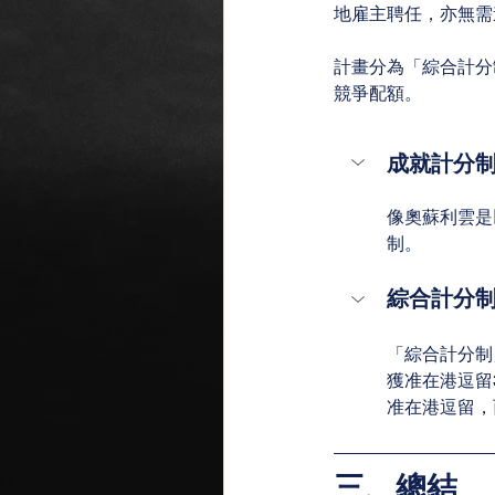
地雇主聘任，亦無需
計畫分為「綜合計分
競爭配額。
成就計分
像奧蘇利雲是
制。
綜合計分
「綜合計分制
獲准在港逗留
准在港逗留，
三、總結