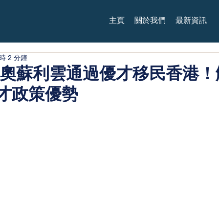
主頁
關於我們
最新資訊
時 2 分鐘
 奧蘇利雲通過優才移民香港！
才政策優勢