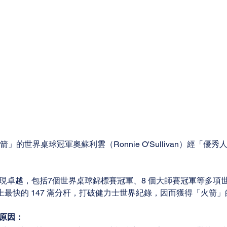
」的世界桌球冠軍奧蘇利雲（Ronnie O'Sullivan）經「優
現卓越，包括7個世界桌球錦標賽冠軍、8 個大師賽冠軍等多項
打出史上最快的 147 滿分杆，打破健力士世界紀錄，因而獲得「火箭
原因：