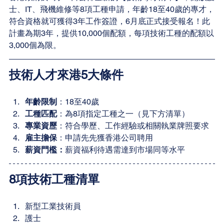
士、IT、飛機維修等8項工種申請，年齡18至40歲的專才，
符合資格就可獲得3年工作簽證，6月底正式接受報名！此
計畫為期3年，提供10,000個配額，每項技術工種的配額以
3,000個為限。
技術人才來港5大條件
年齡限制
：18至40歲
工種匹配
：為8項指定工種之一（見下方清單）
專業資歷
：符合學歷、工作經驗或相關執業牌照要求
雇主擔保
：申請先先獲香港公司聘用
薪資門檻：
薪資福利待遇需達到市場同等水平 
8項技術工種清單
新型工業技術員
護士