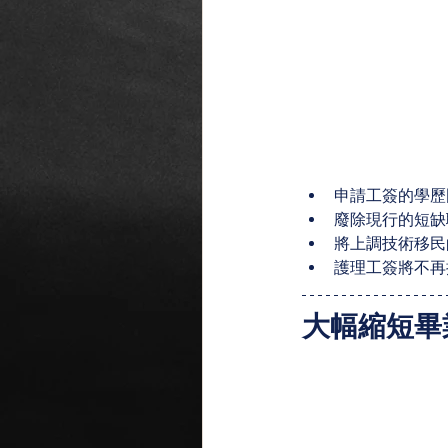
申請工簽的學歷門檻
廢除現行的短缺
將上調技術移民
護理工簽將不再
大幅縮短畢