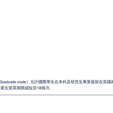
raduate route）允許國際學生在本科及研究生畢業後留在英
畢業生留英期限縮短至18個月。