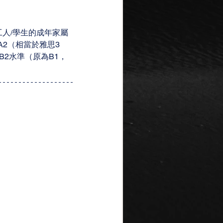
工人/學生的成年家屬
2（相當於雅思3
2水準（原為B1，