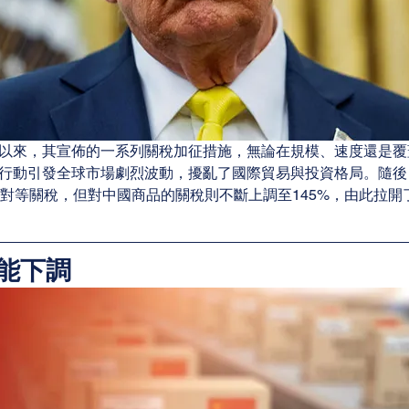
以來，其宣佈的一系列關稅加征措施，無論在規模、速度還是覆
行動引發全球市場劇烈波動，擾亂了國際貿易與投資格局。隨後
收對等關稅，但對中國商品的關稅則不斷上調至145%，由此拉開
能下調