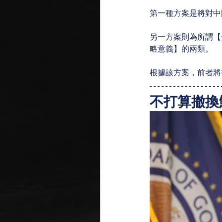
第一種方案是將對中
另一方案則為所謂【
略意義】的兩類。
根據該方案，前者將
不打算撤換