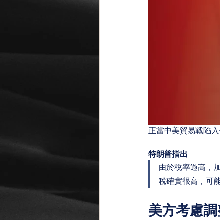
正當中美貿易戰陷入
特朗普指出
由於稅率過高，加
稅確實很高，可
美方考慮調