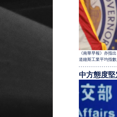
《南華早報》亦指出
道鐘斯工業平均指數
中方態度堅