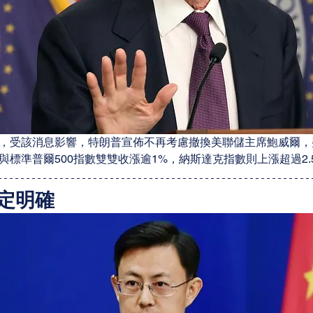
，受該消息影響，特朗普宣佈不再考慮撤換美聯儲主席鮑威爾，
與標準普爾500指數雙雙收漲逾1%，納斯達克指數則上漲超過2.
定明確