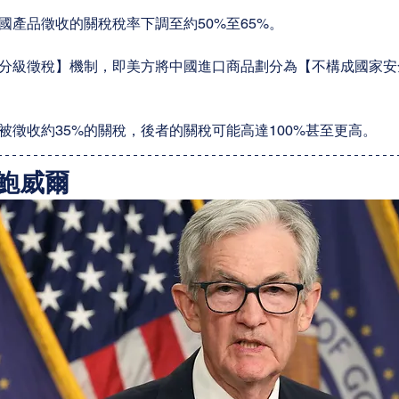
國產品徵收的關稅稅率下調至約50%至65%。
分級徵稅】機制，即美方將中國進口商品劃分為【不構成國家安
被徵收約35%的關稅，後者的關稅可能高達100%甚至更高。
鮑威爾