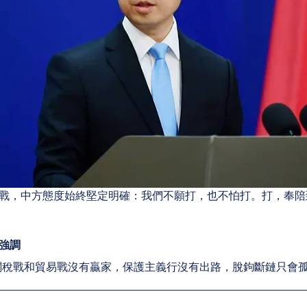
戰，中方態度始終堅定明確：我們不願打，也不怕打。打，奉陪
強調
關稅戰和貿易戰沒有贏家，保護主義行沒有出路，脫鉤斷鏈只會