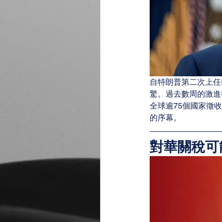
自特朗普第二次上任
驚。過去數周的激進
全球逾75個國家徵
的序幕。
對華關稅可