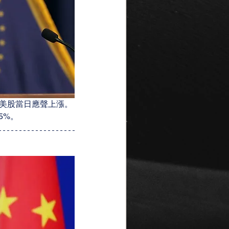
美股當日應聲上漲。
5%。