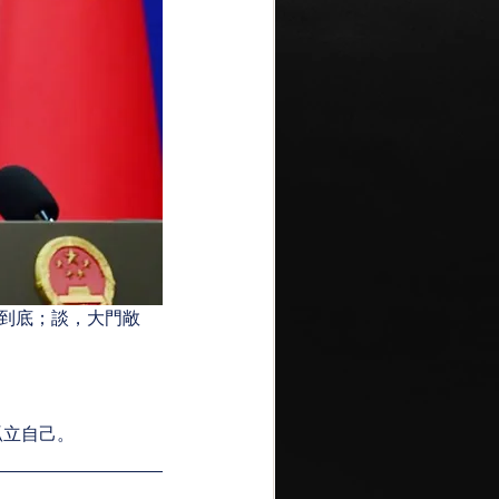
到底；談，大門敞
孤立自己。