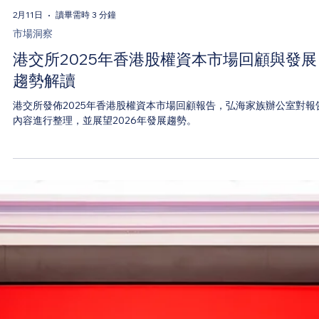
2月11日
讀畢需時 3 分鐘
市場洞察