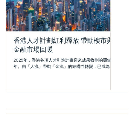
香港人才計劃紅利釋放 帶動樓市與
金融市場回暖
2025年，香港各項人才引進計畫迎來成果收割的關鍵之
年。由「人流」帶動「金流」的結構性轉變，已成為推
動香港經濟走出陰霾、重拾增長動能的核心引擎。
近期活動