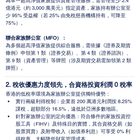
為單一超高淨值家族提供資產管理服務，需管理至少 2.4 
億港元（約 3,000 萬美元）指定資產，家族持有辦公室至
少 95% 受益權（若 25% 由免稅慈善機構持有，可降至 
75%）。
聯合家族辦公室（MFO）：
為多個超高淨值家族提供綜合服務，需依據《證券及期貨
條例》申領第 1 類（證券交易）、第 4 類（證券諮詢）、
第 9 類（資產管理）等牌照（涉及期貨交易需加領第 2 類
牌照）。
2. 
稅收優惠力度領先，合資格投資利潤 0 稅率
香港的低稅率環境為家族辦公室提供獨特優勢：
實行兩級利得稅制：企業首 200 萬港元利潤按 8.25% 
課稅，超額部分 16.5%，遠低於亞洲多數地區。
針對家族辦公室的定向優惠：符合條件的家族投資控
股工具（FIHV）及特殊目的實體，其合資格交易（如
股票買賣）及附帶收入（如債券利息）可享受 0% 利
得稅率，大幅降低財富管理成本。