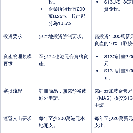
稅。
S13U/S13
企業所得稅首200
資免稅。
萬8.25%，超出部
分為16.5%
投資要求
無本地投資強制要求。
需投資1,000萬
資產的10%（取
資產管理規模
至少2.4億港元合資格資
S13O計畫2,
要求
產。
元；
S13U計畫5,
元。
審批流程
註冊簡易，無需預審或
需向新加坡金管局
額外申請。
（MAS）提交S13O
申請。
運營支出要求
每年至少200萬港元本
每年至少20萬新
地開支。
支出。