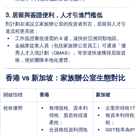
3. 
居留與簽證便利，人才引進門檻低
對計劃在港設立家族辦公室的投資者而言，居留與人才引
進流程更高效：
工作簽證審批僅需約 6 週，遠快於亞洲同類地區。
金融業從業人員（包括家族辦公室員工）可通過「優
秀人才入境計劃（QMAS）」等管道快速獲得居留資
格，便於團隊本地化運營。
香港 vs 新加坡：家族辦公室生態對比
關鍵指標
香港
新加坡
稅收優勢
無增值稅、資本利
企業所得稅1
得稅、股息稅或遺
無資本利得稅
產稅；
稅；
合資格投資利潤免
GST稅率為9